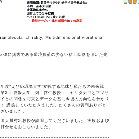
molecular chirality, Multidimensional vibrational
人体に無害である環境負荷の少ない粘土鉱物を用いた光
８年度"えひめ環境大学”変貌する地球と私たちの未来戦
 第3回 愛媛大学 畑 啓生教授： ヤリタナゴとマツサ
ガイとの関係を写真とデータを基に今後の方向性をわかり
すく 講義していただきました。たくさんの質問ありがと
ございました。
浜国大川村出教授が訪問してくださいました。実験および
究打合せをおこないました。