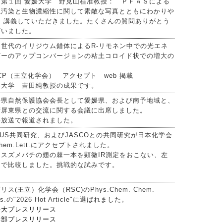
 第１回 愛媛大学 野見山桂准教授： ＰＦＡＳによる
境汚染と生物濃縮性に関して素敵な写真とともにわかりや
く 講義していただきました。たくさんの質問ありがとう
ざいました。
３世代のイリジウム錯体によるR-リモネン中での光エネ
ギーのアップコンバージョンの粘土コロイド状での増大の
文
CP（王立化学会） アクセプト web 掲載
本大学 吉田純教授の成果です。
媛県自然保護協会会長として愛媛県、および南予地域と、
湾屏東県との交流に関する会議に出席しました。
海放送で報道されました。
IUS共同研究、およびJASCOとの共同研究が日本化学会
hem.Lett.にアクセプトされました。
ンスズメバチの翅の棘一本を顕微IR測定をおこない、左
翅で比較しました。挑戦的な試みです。
リス(王立）化学会（RSC)のPhys.Chem. Chem.
ys.の"2026 Hot Article"に選ばれました。
媛大プレスリリース
学部プレスリリース