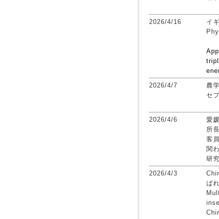
2026/4/16
イギ
Ph
Appl
trip
ene
2026/4/7
農学
セ
2026/4/6
愛
所
客
関
研
2026/4/3
Chi
ば
Mult
ins
Chi