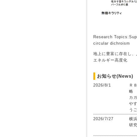
Research Topics:Supra
circular dichroism
地上に豊富に存在し、
エネルギー高度化
お知らせ(News)
2026/8/1
Ｒ
略
カ
や
う
2026/7/27
横
研