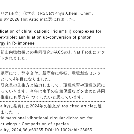
リス(王立）化学会（RSC)のPhys.Chem. Chem.
ys.の"2026 Hot Article"に選ばれました。
ication of chiral cationic iridium(iii) complexes for
let-triplet annihilation up-conversion of photon
rgy in R-limonene
部山内聡教授との共同研究がACSのJ. Nat.Prod.にアク
プトされました。
媛県庁にて、辞令交付。新庁舎に移転。環境創造センター
長として4年目になりました。
員研究員の先生方と協力しまして、環境教育や環境政策に
わっていきます。今年は南予の自然保護などを含めた共同
究推進にも尽力を つくしたいと思っています。
ralityに発表した2024年の論文が top cited articleに選
れました！。
idimensional vibrational circular dichroism for
ect wings : Comparision of species
rality, 2024,36,e63255 DOI:10.1002/chir.23655