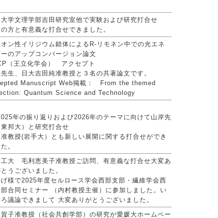
本大学文理学部吉田研究室他で実験および研究打合せ
くの方と有意義な打合せできました。
イオン性イリジウム錯体によるR-リモネン中での光エネ
ギーのアップコンバージョン論文
CP（王立化学会） アクセプト
岸先生、日大吉田純准教授と３名の共著論文です。
epted Manuscript Web掲載： From the themed
lection: Quantum Science and Technology
2025年の振り返りおよび2026年のテーマに向けて山岸先
（東邦大）と研究打合せ
澤准教授(岩手大）とも新しい展開に関する打合せができ
した。
州工大 毛利恵美子准教授ご訪問、有意義な打合せ大変あ
がとうございました。
げ様で2025年度セルロース学会西部支部・繊維学会西
支部合同セミナー （内村教授主催）に参加しました。い
いろ議論できまして 大変ありがとうございました。
江賀子准教授（社会共創学部）の研究が愛媛大ホームペー