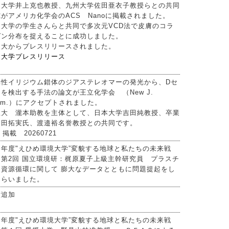
島大学井上克也教授、九州大学佐田亜衣子教授らとの共同
がアメリカ化学会のACS Nanoに掲載されました。
島大学の学生さんらと共同で多次元VCD法で皮膚のコラ
ゲン分布を捉えることに成功しました。
島大からプレスリリースされました。
島大学プレスリリース
光性イリジウム錯体のジアステレオマーの発光から、Dセ
を検出する手法の論文が王立化学会 （New J.
hem.）にアクセプトされました。
里大 瀧本助教を主体として、日本大学吉田純教授、卒業
島田拓実氏、渡邉裕名誉教授との共同です。
b 掲載 20260721
８年度"えひめ環境大学”変貌する地球と私たちの未来戦
 第2回 国立環境研：梶原夏子上級主幹研究員 プラスチ
ク資源循環に関して 膨大なデータとともに問題提起をし
もらいました。
績追加
８年度"えひめ環境大学”変貌する地球と私たちの未来戦