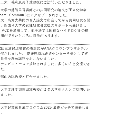
州工大 毛利恵美子准教授にご訪問いただきました。
知大学の越智里香講師との共同研究の論文が王立化学会
hem. Commun.)にアクセプトされました。
媛大ー高知大共同の百人論文で出会ってから共同研究を開
し、四国４大学の女性研究者支援のサポートも受けまし
 VCDを適用して、他手法では困難なハイドロゲルの構
予測ができたところに特徴があります。
2回三浦保環境賞の表彰式がANAクラウンプラザホテル
開催されました。 愛媛県環境創造センター所長として審
委員長を務め講評をおこないました。
いテレビニュースで放映されました。多くの方と交流でき
した。
学部山内聡教授と打合せました。
本大学文理学部吉田准教授が２名の学生さんとご訪問いた
きました。
大学起業家育成プログラム2025 最終ピッチで発表しま
た。