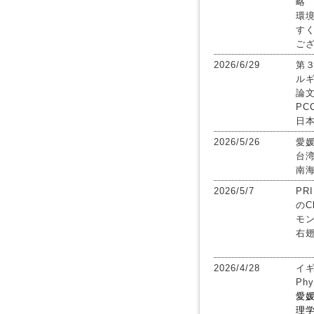
略
環
す
ご
2026/6/29
第
ル
論
PC
日
2026/5/26
愛
台
南
2026/5/7
PR
のC
モ
右
2026/4/28
イギ
Ph
愛
理