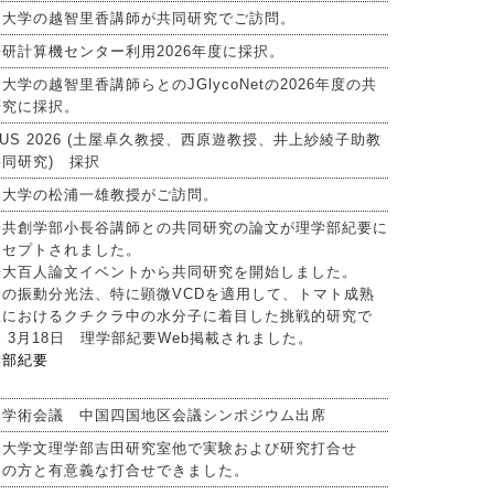
知大学の越智里香講師が共同研究でご訪問。
研計算機センター利用2026年度に採択。
大学の越智里香講師らとのJGlycoNetの2026年度の共
研究に採択。
IUS 2026 (土屋卓久教授、西原遊教授、井上紗綾子助教
同研究) 採択
山大学の松浦一雄教授がご訪問。
会共創学部小長谷講師との共同研究の論文が理学部紀要に
クセプトされました。
媛大百人論文イベントから共同研究を開始しました。
々の振動分光法、特に顕微VCDを適用して、トマト成熟
程におけるクチクラ中の水分子に着目した挑戦的研究で
 3月18日 理学部紀要Web掲載されました。
学部紀要
本学術会議 中国四国地区会議シンポジウム出席
本大学文理学部吉田研究室他で実験および研究打合せ
くの方と有意義な打合せできました。