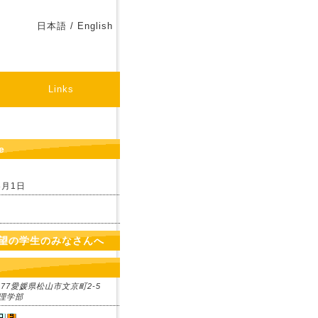
日本語 / English
Links
e
8月1日
望の学生のみなさんへ
8577愛媛県松山市文京町2-5
理学部